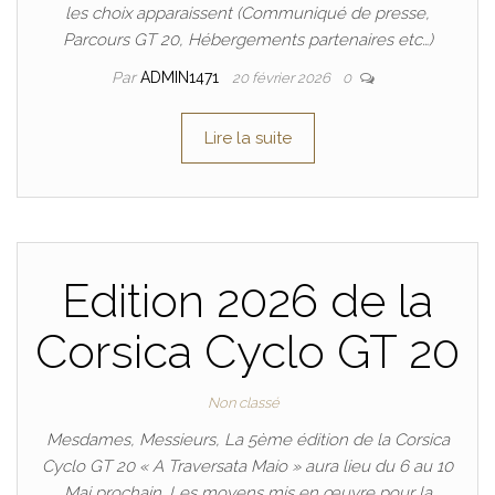
les choix apparaissent (Communiqué de presse,
Parcours GT 20, Hébergements partenaires etc…)
Par
ADMIN1471
20 février 2026
0
Lire la suite
Edition 2026 de la
Corsica Cyclo GT 20
Non classé
Mesdames, Messieurs, La 5ème édition de la Corsica
Cyclo GT 20 « A Traversata Maio » aura lieu du 6 au 10
Mai prochain. Les moyens mis en œuvre pour la